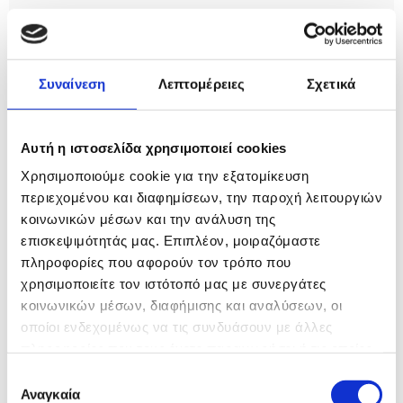
Συναίνεση
Λεπτομέρειες
Σχετικά
Αυτή η ιστοσελίδα χρησιμοποιεί cookies
ΣΕΙΡΑ FUTURA
Χρησιμοποιούμε cookie για την εξατομίκευση
περιεχομένου και διαφημίσεων, την παροχή λειτουργιών
Η σειρά ταμείων FUTURA αποτελεί την κατάλληλη
κοινωνικών μέσων και την ανάλυση της
επιλογή για όλα τα μεγάλα καταστήματα, από
επισκεψιμότητάς μας. Επιπλέον, μοιραζόμαστε
υπερκαταστήματα έως και υπεραγορές.
πληροφορίες που αφορούν τον τρόπο που
​ Η υψηλή τεχνολογία, τα σύγχρονα υλικά κατασκευής
και ο ευφυής εργονομικός σχεδιασμός συμβάλλουν
χρησιμοποιείτε τον ιστότοπό μας με συνεργάτες
αποφασιστικά στην αύξηση της παραγωγικότητας στα
κοινωνικών μέσων, διαφήμισης και αναλύσεων, οι
σημεία πώλησης, επιτυγχάνοντας τη μέγιστη
οποίοι ενδεχομένως να τις συνδυάσουν με άλλες
ικανοποίηση και εμπιστοσύνη των πελατών.
πληροφορίες που τους έχετε παραχωρήσει ή τις οποίες
έχουν συλλέξει σε σχέση με την από μέρους σας χρήση
Επιλογή
των υπηρεσιών τους.
Αναγκαία
συγκατάθεσης